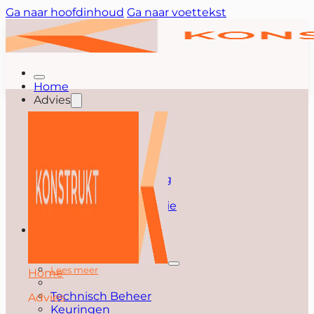
Ga naar hoofdinhoud
Ga naar voettekst
Home
Advies
Advies
Lees meer
Splitsen
Huurdersbegeleiding
Verduurzamen
Vastgoedoptimalisatie
Bouw
Bouw
Lees meer
Home
Technisch Beheer
Advies
Keuringen