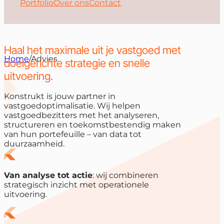
Portfolio
Over ons
Contact
Haal het maximale uit je vastgoed met
Home
/
Advies
doelgerichte strategie en snelle
uitvoering.
Konstrukt is jouw partner in
vastgoedoptimalisatie. Wij helpen
vastgoedbezitters met het analyseren,
structureren en toekomstbestendig maken
van hun portefeuille – van data tot
duurzaamheid.
Van analyse tot actie
: wij combineren
strategisch inzicht met operationele
uitvoering.