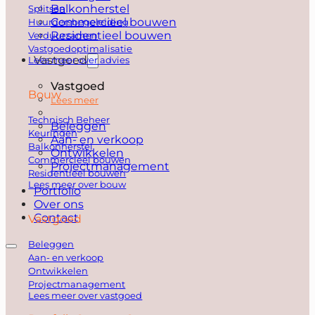
Balkonherstel
Splitsen
Commercieel bouwen
Huurdersbegeleiding
Residentieel bouwen
Verduurzamen
Vastgoedoptimalisatie
Vastgoed
Lees meer over advies
Vastgoed
Bouw
Lees meer
Technisch Beheer
Beleggen
Keuringen
Aan- en verkoop
Balkonherstel
Ontwikkelen
Commercieel bouwen
Projectmanagement
Residentieel bouwen
Lees meer over bouw
Portfolio
Over ons
Contact
Vastgoed
Beleggen
Aan- en verkoop
Ontwikkelen
Projectmanagement
Lees meer over vastgoed