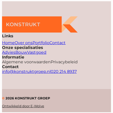
Links
Home
Over ons
Portfolio
Contact
Onze specialisaties
Advies
Bouw
Vastgoed
Informatie
Algemene voorwaarden
Privacybeleid
Contact
info@konstruktgroep.nl
020 214 8937
©
2026
KONSTRUKT GROEP
Ontwikkeld door E-Wolve