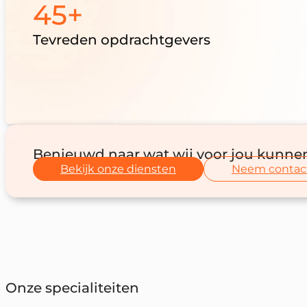
45+
Tevreden opdrachtgevers
Benieuwd naar wat wij voor jou kunne
Bekijk onze diensten
Neem contac
Onze specialiteiten