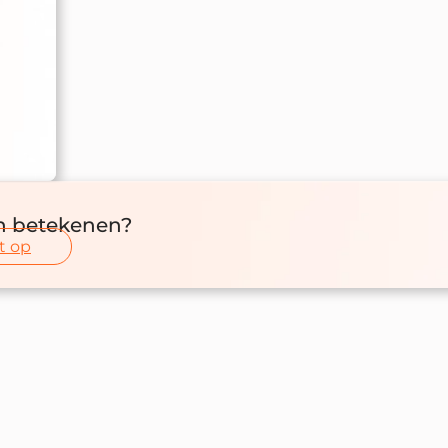
n betekenen?
t op