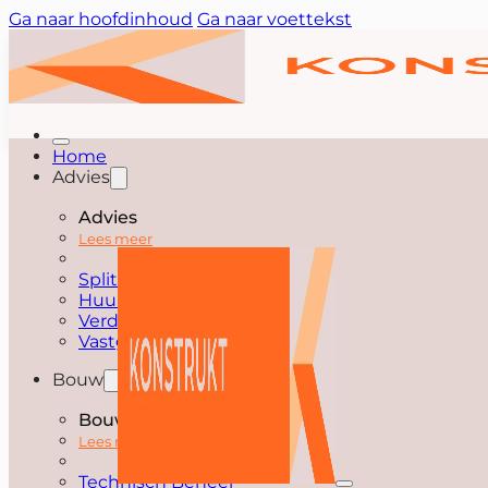
Ga naar hoofdinhoud
Ga naar voettekst
Home
Advies
Advies
Lees meer
Splitsen
Huurdersbegeleiding
Verduurzamen
Vastgoedoptimalisatie
Bouw
Bouw
Lees meer
Technisch Beheer