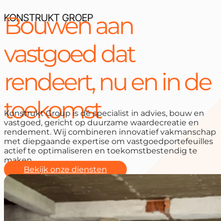
Bouwen aan
KONSTRUKT GROEP
vastgoed dat
rendeert, nu en in de
toekomst
Konstrukt Group is dé specialist in advies, bouw en
vastgoed, gericht op duurzame waardecreatie en
rendement. Wij combineren innovatief vakmanschap
met diepgaande expertise om vastgoedportefeuilles
actief te optimaliseren en toekomstbestendig te
maken.
Bekijk onze diensten