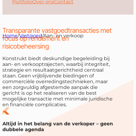
Portfolio
Over ons
Contact
Transparante vastgoedtransacties met
Home
/
Vastgoed
/
Aan- en verkoop
focus op rendement en
risicobeheersing
Konstrukt biedt deskundige begeleiding bij
aan- en verkooptrajecten, waarbij integriteit,
strategie en resultaatgerichtheid centraal
staan. Geen vrijblijvende biedingen of
commerciële overredingstechnieken, maar
een zorgvuldig afgestemde aanpak die
gericht is op het realiseren van de best
mogelijke transactie met minimale juridische
en financiële complicaties.
Altijd in het belang van de verkoper – geen
dubbele agenda