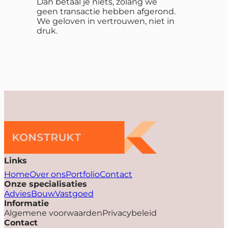
Dan betaal je niets, zolang we
geen transactie hebben afgerond.
We geloven in vertrouwen, niet in
druk.
Links
Home
Over ons
Portfolio
Contact
Onze specialisaties
Advies
Bouw
Vastgoed
Informatie
Algemene voorwaarden
Privacybeleid
Contact