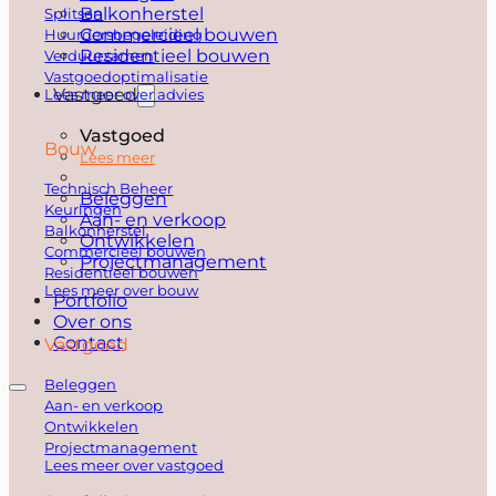
Balkonherstel
Splitsen
Commercieel bouwen
Huurdersbegeleiding
Residentieel bouwen
Verduurzamen
Vastgoedoptimalisatie
Vastgoed
Lees meer over advies
Vastgoed
Bouw
Lees meer
Technisch Beheer
Beleggen
Keuringen
Aan- en verkoop
Balkonherstel
Ontwikkelen
Commercieel bouwen
Projectmanagement
Residentieel bouwen
Lees meer over bouw
Portfolio
Over ons
Contact
Vastgoed
Beleggen
Aan- en verkoop
Ontwikkelen
Projectmanagement
Lees meer over vastgoed