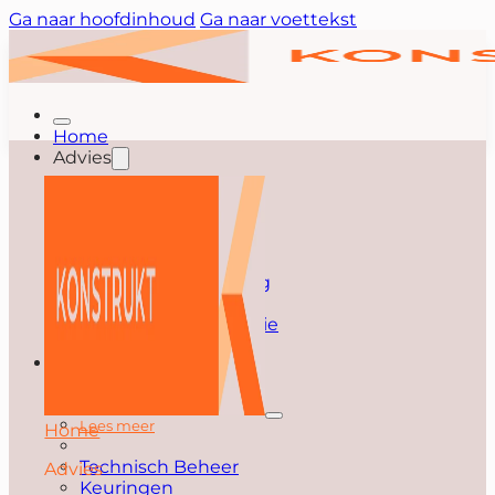
Ga naar hoofdinhoud
Ga naar voettekst
Home
Advies
Advies
Lees meer
Splitsen
Huurdersbegeleiding
Verduurzamen
Vastgoedoptimalisatie
Bouw
Bouw
Lees meer
Home
Technisch Beheer
Advies
Keuringen