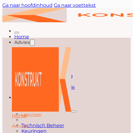
Ga naar hoofdinhoud
Ga naar voettekst
Home
Advies
Advies
Lees meer
Splitsen
Huurdersbegeleiding
Verduurzamen
Vastgoedoptimalisatie
Bouw
Bouw
Lees meer
Home
Technisch Beheer
Advies
Keuringen