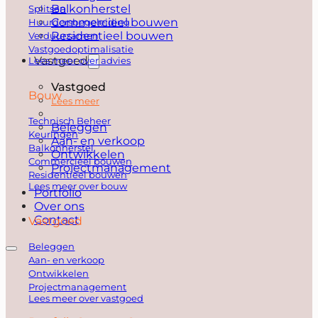
Balkonherstel
Splitsen
Commercieel bouwen
Huurdersbegeleiding
Residentieel bouwen
Verduurzamen
Vastgoedoptimalisatie
Vastgoed
Lees meer over advies
Vastgoed
Bouw
Lees meer
Technisch Beheer
Beleggen
Keuringen
Aan- en verkoop
Balkonherstel
Ontwikkelen
Commercieel bouwen
Projectmanagement
Residentieel bouwen
Lees meer over bouw
Portfolio
Over ons
Contact
Vastgoed
Beleggen
Aan- en verkoop
Ontwikkelen
Projectmanagement
Lees meer over vastgoed