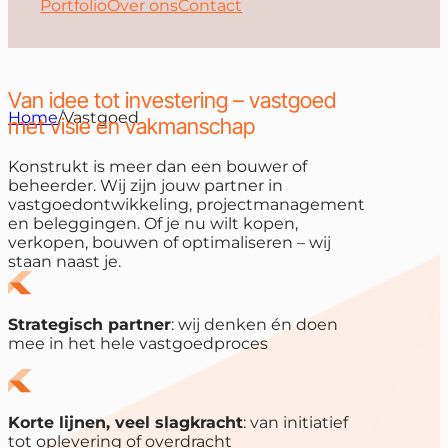
Portfolio
Over ons
Contact
Van idee tot investering – vastgoed
Home
/
Vastgoed
met visie en vakmanschap
Konstrukt is meer dan een bouwer of
beheerder. Wij zijn jouw partner in
vastgoedontwikkeling, projectmanagement
en beleggingen. Of je nu wilt kopen,
verkopen, bouwen of optimaliseren – wij
staan naast je.
Strategisch partner
: wij denken én doen
mee in het hele vastgoedproces
Korte lijnen, veel slagkracht
: van initiatief
tot oplevering of overdracht