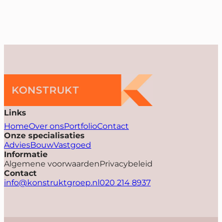
Links
Home
Over ons
Portfolio
Contact
Onze specialisaties
Advies
Bouw
Vastgoed
Informatie
Algemene voorwaarden
Privacybeleid
Contact
info@konstruktgroep.nl
020 214 8937