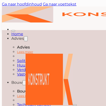
Ga naar hoofdinhoud
Ga naar voettekst
Home
Advies
Advies
Lees meer
Splitsen
Huurdersbegeleiding
Verduurzamen
Vastgoedoptimalisatie
Bouw
Bouw
Lees meer
Technisch Beheer