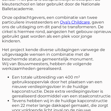
kleuterschool en later gebruikt door de Nationale
Balletacademie.
Onze opdrachtgevers, een combinatie van twee
particuliere investeerders en
Oya’s Childcare
, gaven
ons de uitdaging om dit pand te transformeren. De
cirkel is hiermee rond, aangezien het gebouw opnieu
gebruikt gaat worden als een plek voor jonge
kinderen.
Het project kende diverse uitdagingen vanwege de
uitgevraagde wensen in combinatie met de
beschermde status gemeentelijk monument.
Wij van Bouwmeesters, hebben de volgende
werkzaamheden gerealiseerd.
Een totale uitbreiding van 400 m²
gebruiksoppervlak door het plaatsen van een
nieuwe verdiepingsvloer in de huidige
kapconstructie. Deze extra verdiepingsvloer is
gerealiseerd doormiddel van een staalconstructie
Tevens hebben wij in de huidige kapconstructie
een 22 meter lange dakkapel gemaakt, die zorgt
voor voldoende licht inval op de nieuwe